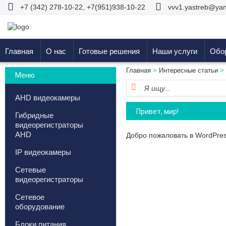
+7 (342) 278-10-22
,
+7(951)938-10-22
vvv1.yastreb@yan
Главная
О нас
Готовые решения
Наши услуги
Обо
Главная
>
Интересные статьи
> 
Меню
AHD видеокамеры
Привет, мир!
Гибридные
видеорегистраторы
AHD
Добро пожаловать в WordPres
IP видеокамеры
Сетевые
видеорегистраторы
Сетевое
оборудование
Блоки питания