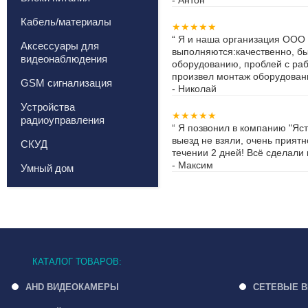
Кабель/материалы
★★★★★
“
Я и наша организация ООО
Аксессуары для
выполняются:качественно, бы
видеонаблюдения
оборудованию, проблей с ра
произвел монтаж оборудовани
GSM сигнализация
-
Николай
Устройства
★★★★★
радиоуправления
“
Я позвонил в компанию "Яст
выезд не взяли, очень прият
СКУД
течении 2 дней! Всё сделали 
-
Максим
Умный дом
КАТАЛОГ ТОВАРОВ:
AHD ВИДЕОКАМЕРЫ
СЕТЕВЫЕ 