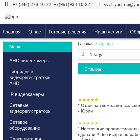
+7 (342) 278-10-22
,
+7(951)938-10-22
vvv1.yastreb@yan
Главная
О нас
Готовые решения
Наши услуги
Обо
Главная
> Отзывы
Меню
AHD видеокамеры
Отзывы
Гибридные
видеорегистраторы
AHD
IP видеокамеры
★★★★★
Сетевые
“
Отличная компания,все сдел
-
Юрий
видеорегистраторы
Сетевое
★★★★★
оборудование
“
Настоящие профессионалы в 
сделали!!! Всё исправно работ
Блоки питания
-
Антон