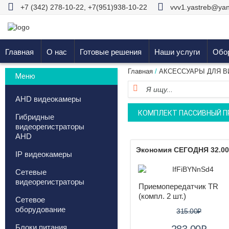
+7 (342) 278-10-22
,
+7(951)938-10-22
vvv1.yastreb@yan
Главная
О нас
Готовые решения
Наши услуги
Обо
Главная
/
АКСЕССУАРЫ ДЛЯ 
Меню
AHD видеокамеры
КОМПЛЕКТ ПАССИВНЫЙ П
Гибридные
видеорегистраторы
AHD
Экономия СЕГОДНЯ 32.0
IP видеокамеры
Сетевые
видеорегистраторы
Приемопередатчик TR
(компл. 2 шт.)
Сетевое
оборудование
315.00
₽
Блоки питания
283.00
₽