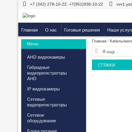
+7 (342) 278-10-22
,
+7(951)938-10-22
vvv1.ya
Главная
О нас
Готовые решения
Наши услуг
Главная
/
Кабель/мат
Меню
AHD видеокамеры
СТЯЖКИ
Гибридные
видеорегистраторы
AHD
IP видеокамеры
Сетевые
видеорегистраторы
Сетевое
оборудование
Блоки питания